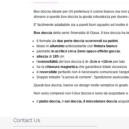
Box doccia ideale per chi preferisce il colore bianco ma non pi
donano a questo box doccia la giusta robustezza per durare 
E' facilmente adattabile sia a pareti fuori squadro ed inoltre 
Box doccia
della serie Smeralda di Giava. Il box doccia ha le
è formato da
due porte doccia scorrevoli
su pattini
telaio in
alluminio
antiossidante
con
finitura bianco
pannello
in acrilico circa 2mm opaco effetto goccia
;
altezza
di
185
cm
l'
estensibilità
del box doccia è di
-2cm e +10cm
per lato
ha la
chiusura magnetica
che garantisce totale sicurezza
è
reversibile
pertanto non è necessario comunicare l'ango
Doppio imballo "a prova di corriere". Spedizione assicurata
Questi box doccia, hanno un design molto semplice in grado di e
Non sono compresi con il box doccia e sono da acquistare a 
il
piatto doccia,
il
set doccia
, il
miscelatore doccia
acquist
Contact Us