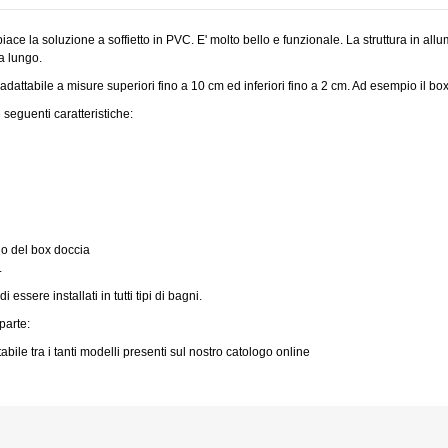
ace la soluzione a soffietto in PVC. E' molto bello e funzionale. La struttura in allu
a lungo.
è adattabile a misure superiori fino a 10 cm ed inferiori fino a 2 cm. Ad esempio il b
 seguenti caratteristiche:
lo del box doccia
.
ssere installati in tutti tipi di bagni.
parte:
abile tra i tanti modelli presenti sul nostro catologo online