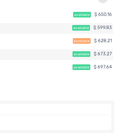
$ 650.16
available
$ 599.83
available
$ 628.21
bookable
$ 673.27
available
$ 697.64
available