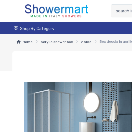
Shop By Category
Home
Acrylic shower box
2 side