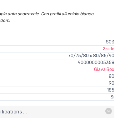
ia anta scorrevole. Con profili alluminio bianco.
10cm.
S03
2 side
70/75/80 x 80/85/90
9000000005358
Giava Box
80
90
185
Si
ications ...