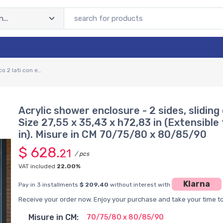
Box doccia in acrilico 2 lati con effetto goccia apertura con doppia anta scorrevole. Con profili alluminio bianco.
Acrylic shower enclosure - 2 sides, slidin
Size 27,55 x 35,43 x h72,83 in (Extensible
in). Misure in CM 70/75/80 x 80/85/90
$ 628.
21
/ pcs
VAT included
22.00%
Klarna
Pay in 3 installments
$ 209.40
without interest with
Receive your order now. Enjoy your purchase and take your time to 
Misure in CM:
70/75/80 x 80/85/90